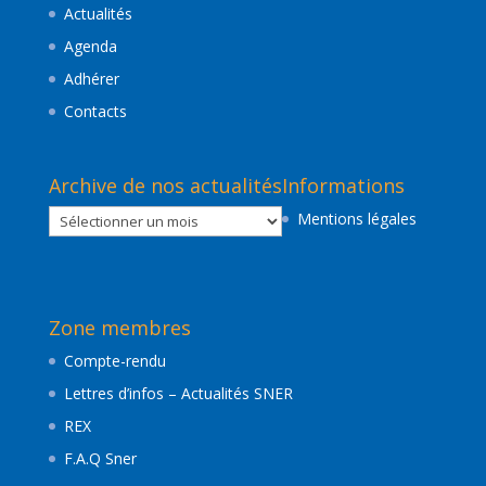
Actualités
Agenda
Adhérer
Contacts
Archive de nos actualités
Informations
Archive
Mentions légales
de
nos
actualités
Zone membres
Compte-rendu
Lettres d’infos – Actualités SNER
REX
F.A.Q Sner