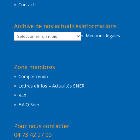
Contacts
Archive de nos actualités
Informations
Archive
Mentions légales
de
nos
actualités
Zone membres
Compte-rendu
Lettres d’infos – Actualités SNER
REX
F.A.Q Sner
Pour nous contacter
04 73 42 27 00