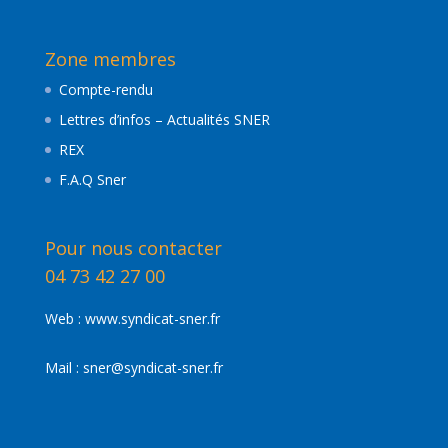
nos
actualités
Zone membres
Compte-rendu
Lettres d’infos – Actualités SNER
REX
F.A.Q Sner
Pour nous contacter
04 73 42 27 00
Web :
www.syndicat-sner.fr
Mail :
sner@syndicat-sner.fr