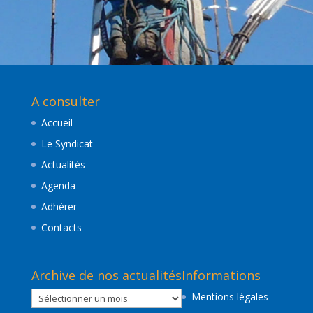
A consulter
Accueil
Le Syndicat
Actualités
Agenda
Adhérer
Contacts
Archive de nos actualités
Informations
Archive
Mentions légales
de