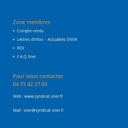
nos
actualités
Zone membres
Compte-rendu
Lettres d’infos – Actualités SNER
REX
F.A.Q Sner
Pour nous contacter
04 73 42 27 00
Web :
www.syndicat-sner.fr
Mail :
sner@syndicat-sner.fr