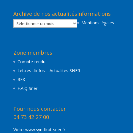
Archive de nos actualités
Informations
Archive
Mentions légales
de
nos
actualités
Zone membres
Compte-rendu
Lettres d’infos – Actualités SNER
REX
F.A.Q Sner
Pour nous contacter
04 73 42 27 00
Web :
www.syndicat-sner.fr