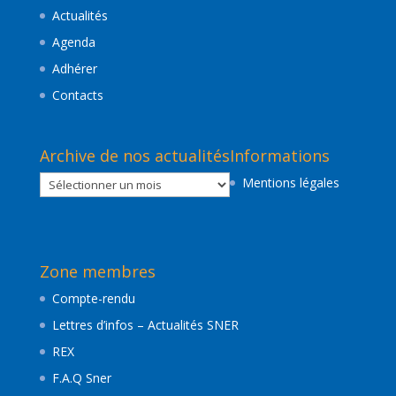
Actualités
Agenda
Adhérer
Contacts
Archive de nos actualités
Informations
Archive
Mentions légales
de
nos
actualités
Zone membres
Compte-rendu
Lettres d’infos – Actualités SNER
REX
F.A.Q Sner