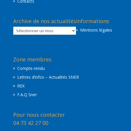
Contacts
Archive de nos actualités
Informations
Archive
Mentions légales
de
nos
actualités
Zone membres
Compte-rendu
Lettres d’infos – Actualités SNER
REX
F.A.Q Sner
Pour nous contacter
04 73 42 27 00