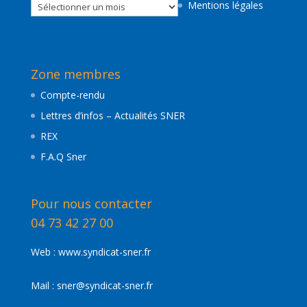
Archive
Mentions légales
de
nos
actualités
Zone membres
Compte-rendu
Lettres d’infos – Actualités SNER
REX
F.A.Q Sner
Pour nous contacter
04 73 42 27 00
Web :
www.syndicat-sner.fr
Mail :
sner@syndicat-sner.fr