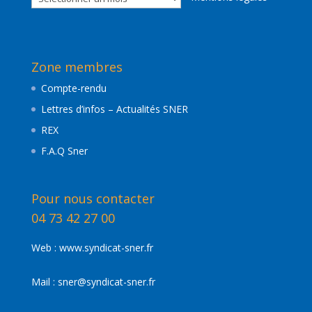
de
nos
actualités
Zone membres
Compte-rendu
Lettres d’infos – Actualités SNER
REX
F.A.Q Sner
Pour nous contacter
04 73 42 27 00
Web :
www.syndicat-sner.fr
Mail :
sner@syndicat-sner.fr