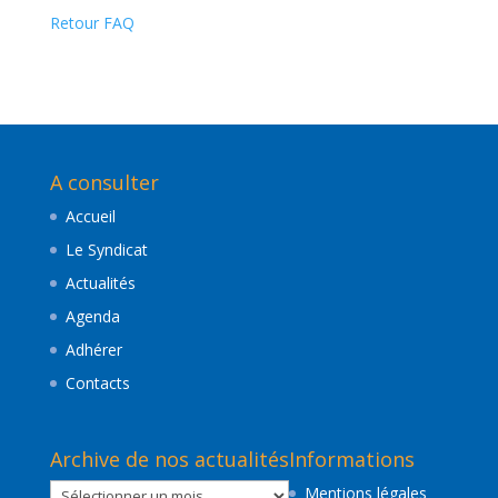
Retour FAQ
A consulter
Accueil
Le Syndicat
Actualités
Agenda
Adhérer
Contacts
Archive de nos actualités
Informations
Archive
Mentions légales