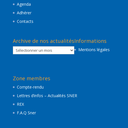
Agenda
Adhérer
Contacts
Archive de nos actualités
Informations
Archive
Mentions légales
de
nos
actualités
Zone membres
Compte-rendu
Lettres d’infos – Actualités SNER
REX
F.A.Q Sner