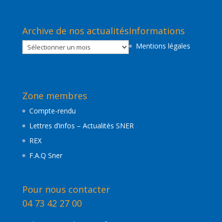
Archive de nos actualités
Informations
Archive
Mentions légales
de
nos
actualités
Zone membres
Compte-rendu
Lettres d’infos – Actualités SNER
REX
F.A.Q Sner
Pour nous contacter
04 73 42 27 00