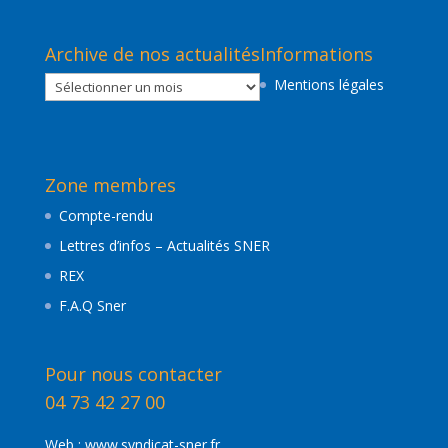
Archive de nos actualités
Informations
Archive
Mentions légales
de
nos
actualités
Zone membres
Compte-rendu
Lettres d’infos – Actualités SNER
REX
F.A.Q Sner
Pour nous contacter
04 73 42 27 00
Web :
www.syndicat-sner.fr