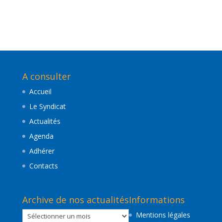
A consulter
Accueil
Le Syndicat
Actualités
Agenda
Adhérer
Contacts
Archive de nos actualités
Informations
Archive
Mentions légales