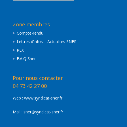
de
nos
actualités
Zone membres
Compte-rendu
Lettres d’infos – Actualités SNER
REX
F.A.Q Sner
Pour nous contacter
04 73 42 27 00
Web :
www.syndicat-sner.fr
Mail :
sner@syndicat-sner.fr